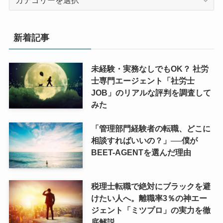
テ
ゴ
リ
新着記事
ー
未経験・実務なしでもOK？ 社労
士専門エージェント「社労士
JOB」のリアルな評判を調査して
みた
「管理部門経験者の転職、どこに
相談すればいいの？」──僕が
BEET-AGENTを選んだ理由
税理士転職で絶対にブラックを避
けたい人へ。離職率3％の神エー
ジェント「ミツプロ」の実力を徹
底解説